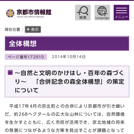
toggle
navigat
メニュー
現在位置：
表示
全体構想
2014年10月14日
ページ番号172910
～自然と文明のかけはし・百年の森づく
り～ 「合併記念の森全体構想」の策定
について
平成17年4月の京北町との合併により京都市が引き継い
だ，約268ヘクタールの広大な山林については，自然環境
を生かすとともに，広く市民が活用でき，京北地域の将来
の発展につながるような方策を見出すことが課題となって