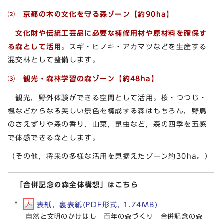
⑵
京都の木の文化を守る森ゾーン【約90ha】
文化財や伝統工芸品に必要な補修用材や原材料を確保す
る森として活用。
スギ・ヒノキ・アカマツなどを生産する
混交林として整備します。
⑶
観光・森林学習の森ゾーン【約48ha】
観光，野外体験ができる空間として活用。桜・つつじ・
楓などからなる美しい景色を構成する森はもちろん，野鳥
のさえずりや森の香り，山菜，昆虫など，森の四季を五感
で体感できる森とします。
（その他，将来の多様な活用を見据えたゾーン約30ha。）
「合併記念の森全体構想」はこちら
表紙，裏表紙(PDF形式, 1.74MB)
自然と文明のかけはし 百年の森づくり 合併記念の森