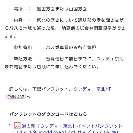
場所 ： 黒田方面または山国方面
内容 ： 京北の歴史について語り部の話を聞きなが
らバスで地域を巡った後， 納豆餅の試食や酒蔵見学ができ
ます。
参加費用 ： バス乗車賃のみ各自負担
申込方法 ： 各開催日の前日までに，ウッディ京北
まで電話または店頭にて申し込んでください。
詳しくは，下記パンフレット，
ウッディー京北HP
へ
パンフレットのダウンロードはこちら
道の駅「ウッディー京北」イベントパンフレット
(ファイル名:woddypanf.pdf サイズ:627.09 キロ