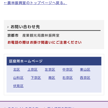
←農林振興室のトップページへ戻る。
お問い合わせ先
京都市
産業観光局農林振興室
お電話の際はお掛け間違いにご注意ください
区役所ホームページ
北区
上京区
左京区
中京区
東山区
山科区
下京区
南区
右京区
西京区
伏見区