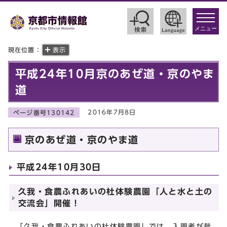
toggle
navigat
メニュー
現在位置：
表示
平成24年10月京のあぜ道・京のやま
道
2016年7月8日
ページ番号130142
京のあぜ道・京のやま道
平成24年10月30日
久我・食農ふれあいの杜体験農園「人と水と土の
交流会」開催！
「久我・食農ふれあいの杜体験農園」では，入園者が栽