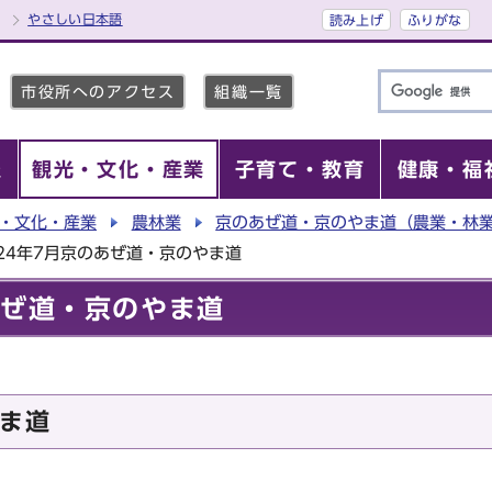
やさしい日本語
読み上げ
ふりがな
市役所へのアクセス
組織一覧
報
観光・文化・産業
子育て・教育
健康・福
・文化・産業
農林業
京のあぜ道・京のやま道（農業・林
24年7月京のあぜ道・京のやま道
あぜ道・京のやま道
ま道