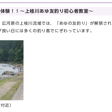
を体験！！～上桂川あゆ友釣り初心者教室～
広河原の上桂川流域では，「あゆの友釣り」が解禁され
が良い日には多くの釣り客でにぎわっています。
橋付近）