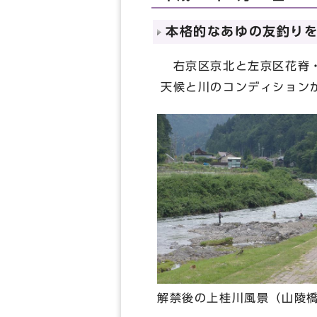
本格的なあゆの友釣り
右京区京北と左京区花脊・
天候と川のコンディション
解禁後の上桂川風景（山陵