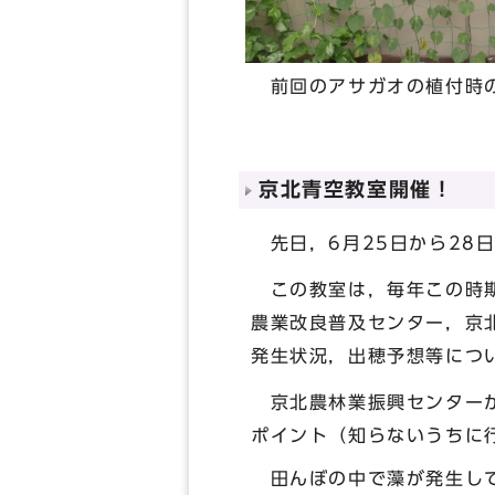
前回のアサガオの植付時
京北青空教室開催！
先日，6月25日から28
この教室は，毎年この時期
農業改良普及センター，京
発生状況，出穂予想等につ
京北農林業振興センターか
ポイント（知らないうちに
田んぼの中で藻が発生して