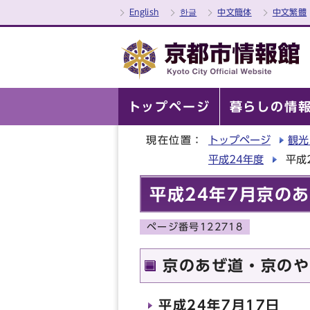
English
한글
中文簡体
中文繁體
トップページ
暮らしの情
現在位置：
トップページ
観光
平成24年度
平成
平成24年7月京の
ページ番号122718
京のあぜ道・京のや
平成24年7月17日