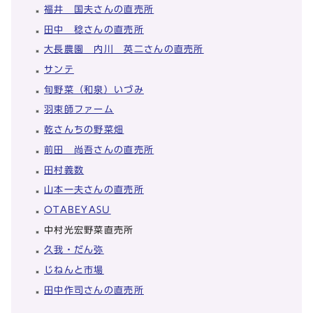
福井 国夫さんの直売所
田中 稔さんの直売所
大長農園 内川 英二さんの直売所
サンテ
旬野菜（和泉）いづみ
羽束師ファーム
乾さんちの野菜畑
前田 尚吾さんの直売所
田村義数
山本一夫さんの直売所
OTABEYASU
中村光宏野菜直売所
久我・だん弥
じねんと市場
田中作司さんの直売所