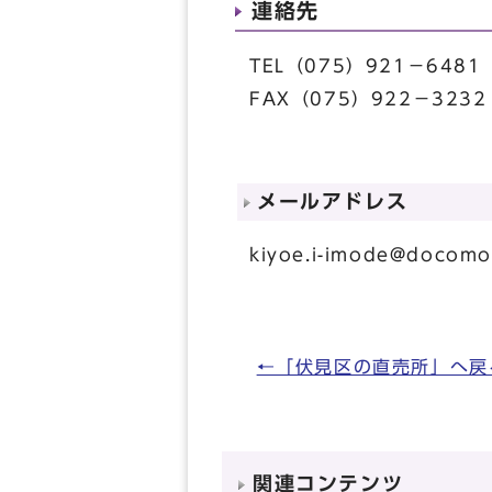
連絡先
TEL（075）921－6481
FAX（075）922－3232
メールアドレス
kiyoe.i-imode@docomo
←「伏見区の直売所」へ戻
関連コンテンツ