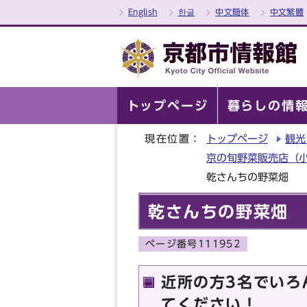
English
한글
中文簡体
中文繁體
トップページ
暮らしの情
現在位置：
トップページ
観光
京の旬野菜販売店（
乾さんちの野菜畑
乾さんちの野菜畑
ページ番号111952
近所の方3名でいろ
てください！