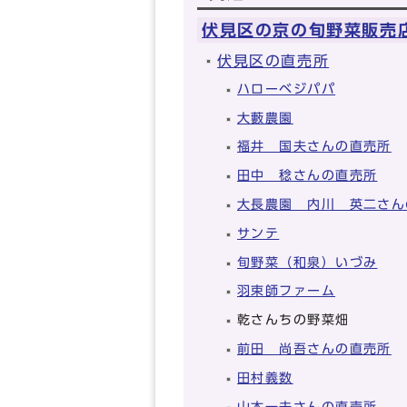
伏見区の京の旬野菜販売
伏見区の直売所
ハローベジパパ
大藪農園
福井 国夫さんの直売所
田中 稔さんの直売所
大長農園 内川 英二さん
サンテ
旬野菜（和泉）いづみ
羽束師ファーム
乾さんちの野菜畑
前田 尚吾さんの直売所
田村義数
山本一夫さんの直売所