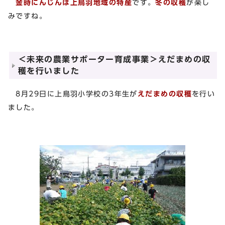
金時にんじんは上鳥羽地域の特産
です。
冬の収穫
が楽し
みですね。
＜未来の農業サポーター育成事業＞えだまめの収
穫を行いました
8月29日に上鳥羽小学校の3年生が
えだまめの収穫
を行い
ました。