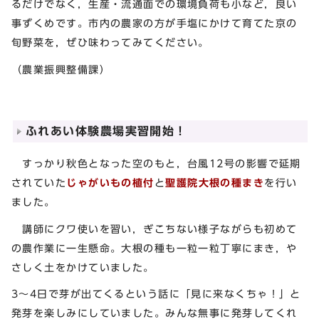
るだけでなく，生産・流通面での環境負荷も小など，良い
事ずくめです。市内の農家の方が手塩にかけて育てた京の
旬野菜を，ぜひ味わってみてください。
（農業振興整備課）
ふれあい体験農場実習開始！
すっかり秋色となった空のもと，台風12号の影響で延期
されていた
じゃがいもの植付
と
聖護院大根の種まき
を行い
ました。
講師にクワ使いを習い，ぎこちない様子ながらも初めて
の農作業に一生懸命。大根の種も一粒一粒丁寧にまき，や
さしく土をかけていました。
3～4日で芽が出てくるという話に「見に来なくちゃ！」と
発芽を楽しみにしていました。みんな無事に発芽してくれ