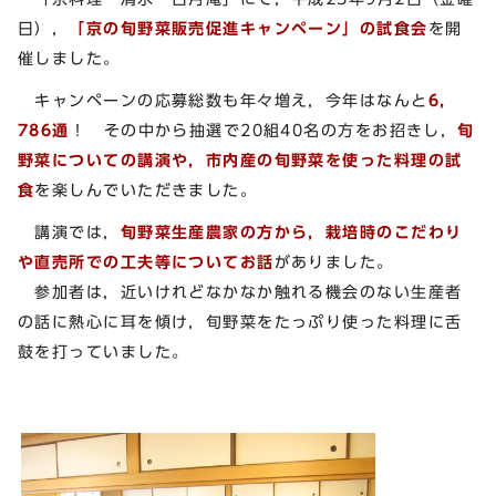
日），
「京の旬野菜販売促進キャンペーン」の試食会
を開
催しました。
キャンペーンの応募総数も年々増え，今年はなんと
6，
786通
！ その中から抽選で20組40名の方をお招きし，
旬
野菜についての講演や，市内産の旬野菜を使った料理の試
食
を楽しんでいただきました。
講演では，
旬野菜生産農家の方から，栽培時のこだわり
や直売所での工夫等についてお話
がありました。
参加者は，近いけれどなかなか触れる機会のない生産者
の話に熱心に耳を傾け，旬野菜をたっぷり使った料理に舌
鼓を打っていました。