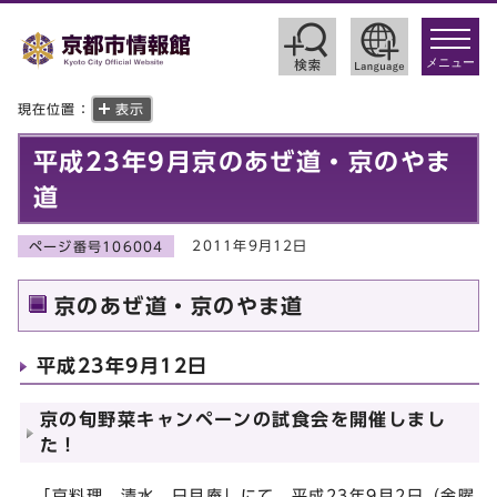
toggle
navigat
メニュー
現在位置：
表示
平成23年9月京のあぜ道・京のやま
道
2011年9月12日
ページ番号106004
京のあぜ道・京のやま道
平成23年9月12日
京の旬野菜キャンペーンの試食会を開催しまし
た！
「京料理 清水 日月庵」にて，平成23年9月2日（金曜