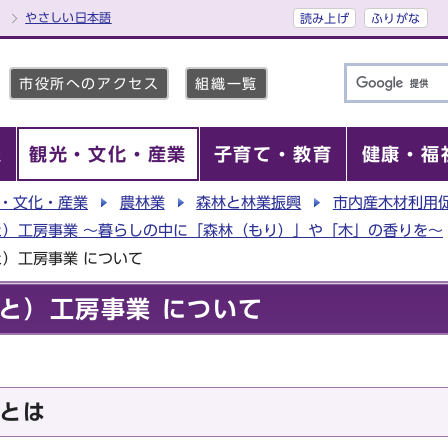
やさしい日本語
読み上げ
ふりがな
市役所へのアクセス
組織一覧
報
観光・文化・産業
子育て・教育
健康・福
・文化・産業
農林業
森林と林業振興
市内産木材利用
と）工房事業 ～暮らしの中に「森林（もり）」や「木」の香りを～
）工房事業 について
と）工房事業 について
とは