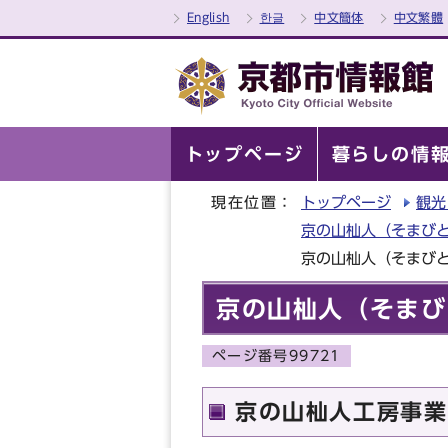
English
한글
中文簡体
中文繁體
トップページ
暮らしの情
現在位置：
トップページ
観光
京の山杣人（そまび
京の山杣人（そまびと
京の山杣人（そまび
ページ番号99721
京の山杣人工房事業