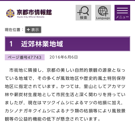
toggle
navigat
メニュー
現在位置：
表示
1 近郊林業地域
2016年6月6日
ページ番号47743
市街地に隣接し，京都の美しい自然的景観の源泉となっ
ている地域で，その多くが風致地区や歴史的風土特別保存
地区に指定されています。かつては，里山としてアカマツ
林や薪炭材生産地として市民生活と深く関わりを持ってい
ましたが，現在はマツクイムシによるマツの枯損に加え，
カシノナガキクイムシによるナラ類の枯損等により風致景
観等の公益的機能の低下が懸念されています。