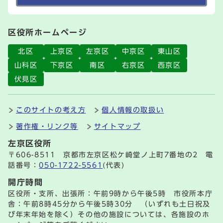
区役所ホームページ
北区
上京区
左京区
中京区
東山区
山科区
下京区
南区
右京区
西京区
伏見区
このサイトの考え方
個人情報の取扱い
著作権・リンク等
サイトマップ
左京区役所
〒606-8511 京都市左京区松ケ崎堂ノ上町7番地の2 電
話番号：
050-1722-5561
(代表)
開庁時間
区役所・支所、出張所：午前9時から午後5時 市役所本庁
舎：午前8時45分から午後5時30分 （いずれも土日祝及
び年末年始を除く）その他の施設については、各施設のホ