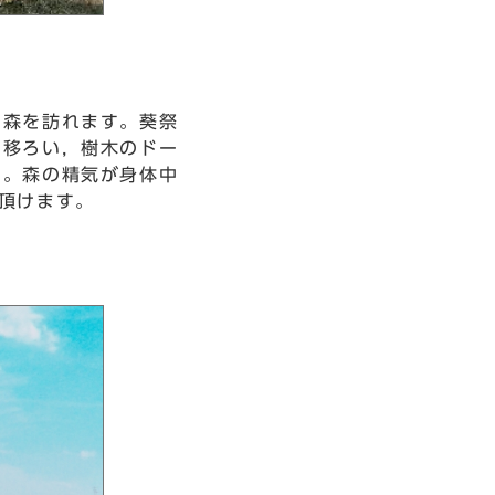
の森を訪れます。葵祭
に移ろい，樹木のドー
す。森の精気が身体中
頂けます。