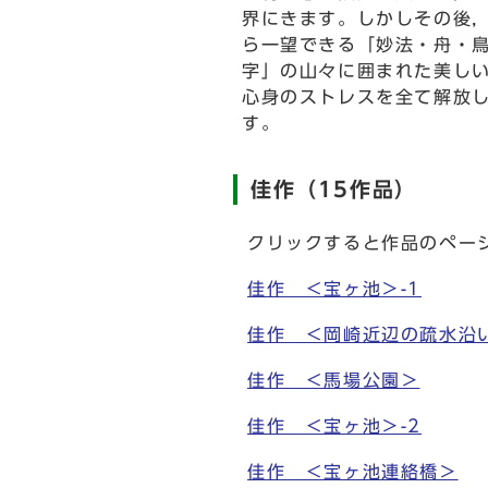
界にきます。しかしその後
ら一望できる「妙法・舟・
字」の山々に囲まれた美し
心身のストレスを全て解放
す。
佳作（15作品）
クリックすると作品のペー
佳作 ＜宝ヶ池＞-1
佳作 ＜岡崎近辺の疏水沿
佳作 ＜馬場公園＞
佳作 ＜宝ヶ池＞-2
佳作 ＜宝ヶ池連絡橋＞