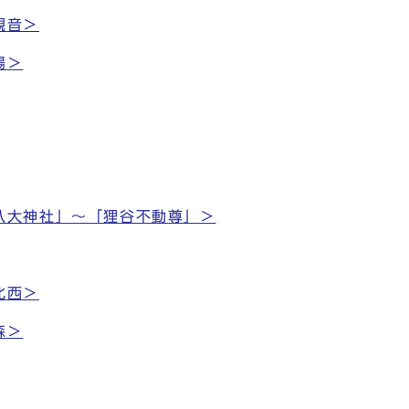
観音＞
場＞
八大神社」～「狸谷不動尊」＞
北西＞
森＞