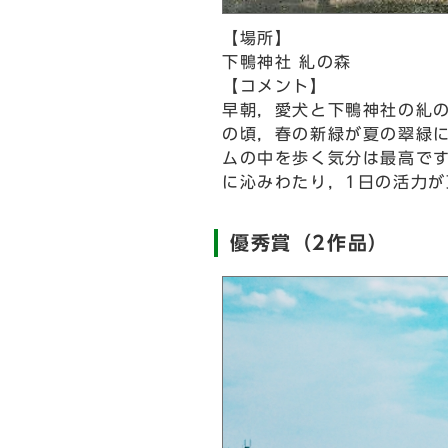
【場所】
下鴨神社 糺の森
【コメント】
早朝，愛犬と下鴨神社の糺
の頃，春の新緑が夏の翠緑
ムの中を歩く気分は最高で
に沁みわたり，1日の活力が
優秀賞（2作品）