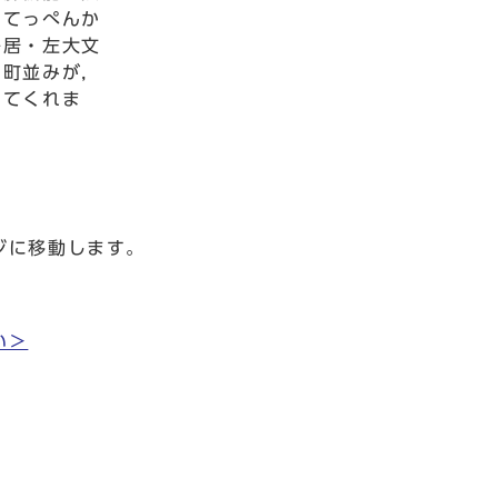
，てっぺんか
鳥居・左大文
い町並みが，
してくれま
ジに移動します。
い＞