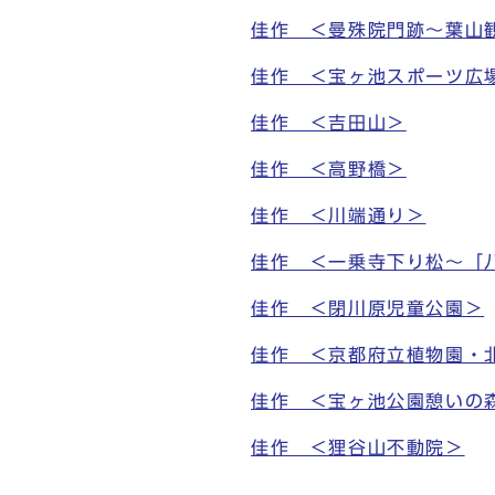
佳作 ＜曼殊院門跡～葉山
佳作 ＜宝ヶ池スポーツ広
佳作 ＜吉田山＞
佳作 ＜高野橋＞
佳作 ＜川端通り＞
佳作 ＜一乗寺下り松～「
佳作 ＜閉川原児童公園＞
佳作 ＜京都府立植物園・
佳作 ＜宝ヶ池公園憩いの
佳作 ＜狸谷山不動院＞