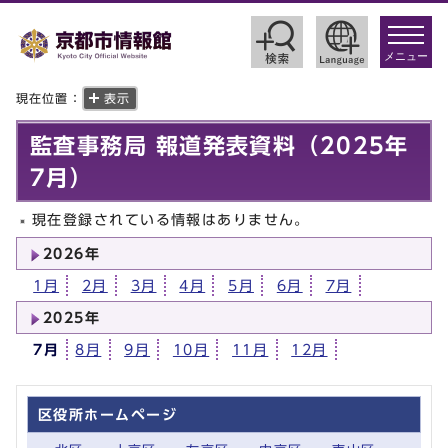
toggle
navigat
メニュー
現在位置：
表示
監査事務局 報道発表資料（2025年
7月）
現在登録されている情報はありません。
2026年
1月
2月
3月
4月
5月
6月
7月
2025年
7月
8月
9月
10月
11月
12月
区役所ホームページ