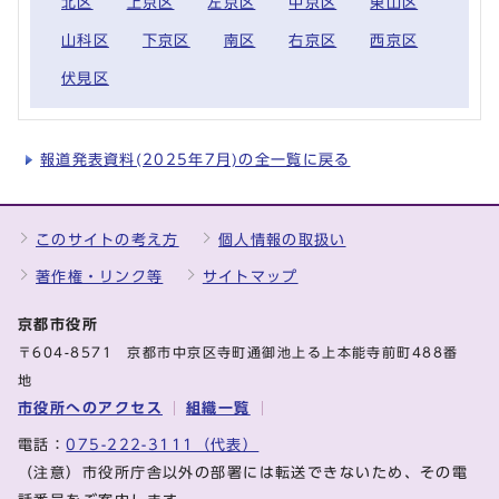
北区
上京区
左京区
中京区
東山区
山科区
下京区
南区
右京区
西京区
伏見区
報道発表資料(2025年7月)の全一覧に戻る
このサイトの考え方
個人情報の取扱い
著作権・リンク等
サイトマップ
京都市役所
〒604-8571 京都市中京区寺町通御池上る上本能寺前町488番
地
市役所へのアクセス
組織一覧
電話：
075-222-3111（代表）
（注意）市役所庁舎以外の部署には転送できないため、その電