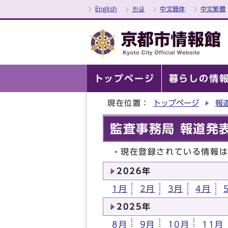
English
한글
中文簡体
中文繁體
トップページ
暮らしの情
現在位置：
トップページ
報
監査事務局 報道発表
現在登録されている情報
2026年
1月
2月
3月
4月
2025年
8月
9月
10月
11月