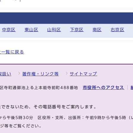
中京区
東山区
山科区
下京区
南区
右京区
の全一覧に戻る
取扱い
著作権・リンク等
サイトマップ
市役所へのアクセス
中京区寺町通御池上る上本能寺前町488番地
送できないため、その電話番号をご案内します。
から午後5時30分
区役所・支所、出張所：午前9時から午後5時
（
ージ等をご覧ください。