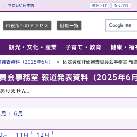
やさしい日本語
読み上げ
ふりがな
市役所へのアクセス
組織一覧
報
観光・文化・産業
子育て・教育
健康・福
道発表資料（2025年6月）
固定資産評価審査委員会事務室 報道
員会事務室 報道発表資料（2025年6
はありません。
5月
6月
0月
11月
12月