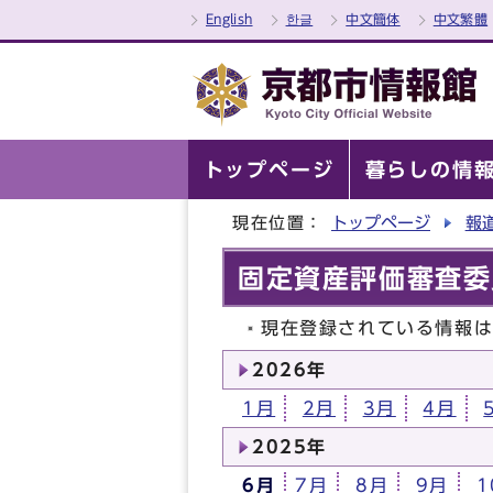
English
한글
中文簡体
中文繁體
トップページ
暮らしの情
現在位置：
トップページ
報
固定資産評価審査委
現在登録されている情報
2026年
1月
2月
3月
4月
2025年
6月
7月
8月
9月
1