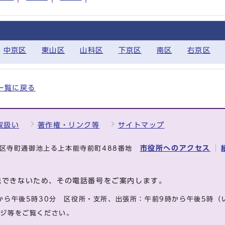
中京区
東山区
山科区
下京区
南区
右京区
全一覧に戻る
取扱い
著作権・リンク等
サイトマップ
市役所へのアクセス
中京区寺町通御池上る上本能寺前町488番地
送できないため、その電話番号をご案内します。
から午後5時30分
区役所・支所、出張所：午前9時から午後5時
（
ージ等をご覧ください。