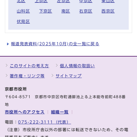
北区
上京区
左京区
中京区
東山区
山科区
下京区
南区
右京区
西京区
伏見区
報道発表資料(2025年10月)の全一覧に戻る
このサイトの考え方
個人情報の取扱い
著作権・リンク等
サイトマップ
京都市役所
〒604-8571 京都市中京区寺町通御池上る上本能寺前町488番
地
市役所へのアクセス
組織一覧
電話：
075-222-3111（代表）
（注意）市役所庁舎以外の部署には転送できないため、その電