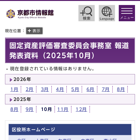
toggle
navigat
メニュー
現在位置：
表示
固定資産評価審査委員会事務室 報道
発表資料（2025年10月）
現在登録されている情報はありません。
2026年
1月
2月
3月
4月
5月
6月
7月
8月
2025年
8月
9月
10月
11月
12月
区役所ホームページ