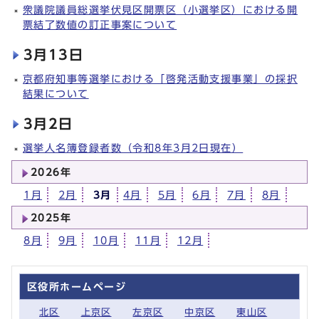
衆議院議員総選挙伏見区開票区（小選挙区）における開
票結了数値の訂正事案について
3月13日
京都府知事等選挙における「啓発活動支援事業」の採択
結果について
3月2日
選挙人名簿登録者数（令和8年3月2日現在）
2026年
1月
2月
3月
4月
5月
6月
7月
8月
2025年
8月
9月
10月
11月
12月
区役所ホームページ
北区
上京区
左京区
中京区
東山区