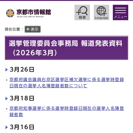
toggle
navigat
メニュー
現在位置：
表示
選挙管理委員会事務局 報道発表資料
（2026年3月）
3月26日
京都府議会議員右京区選挙区補欠選挙に係る選挙時登録
日現在の選挙人名簿登録者数について
3月18日
京都府知事選挙に係る選挙時登録日現在の選挙人名簿登
録者数
3月16日