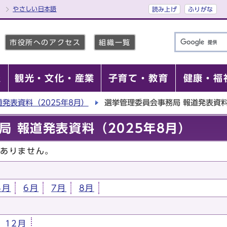
やさしい日本語
読み上げ
ふりがな
市役所へのアクセス
組織一覧
報
観光・文化・産業
子育て・教育
健康・福
道発表資料（2025年8月）
選挙管理委員会事務局 報道発表資料
局 報道発表資料（2025年8月）
はありません。
5月
6月
7月
8月
12月