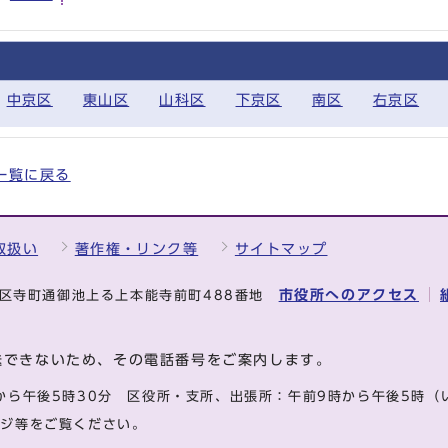
中京区
東山区
山科区
下京区
南区
右京区
全一覧に戻る
取扱い
著作権・リンク等
サイトマップ
市役所へのアクセス
中京区寺町通御池上る上本能寺前町488番地
送できないため、その電話番号をご案内します。
から午後5時30分
区役所・支所、出張所：午前9時から午後5時
（
ージ等をご覧ください。