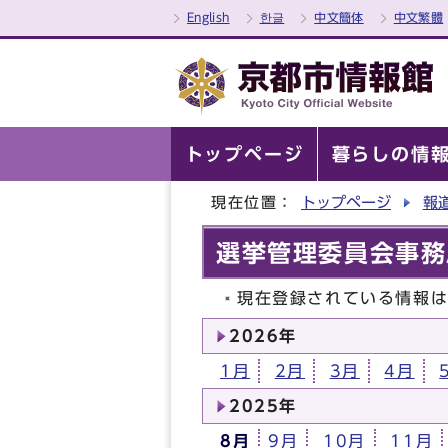
English
한글
中文簡体
中文繁體
トップページ
暮らしの情
現在位置：
トップページ
報
選挙管理委員会事務
現在登録されている情報
2026年
1月
2月
3月
4月
2025年
8月
9月
10月
11月