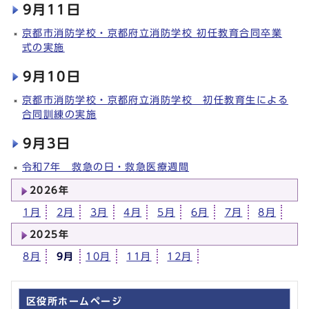
9月11日
京都市消防学校・京都府立消防学校 初任教育合同卒業
式の実施
9月10日
京都市消防学校・京都府立消防学校 初任教育生による
合同訓練の実施
9月3日
令和7年 救急の日・救急医療週間
2026年
1月
2月
3月
4月
5月
6月
7月
8月
2025年
8月
9月
10月
11月
12月
区役所ホームページ