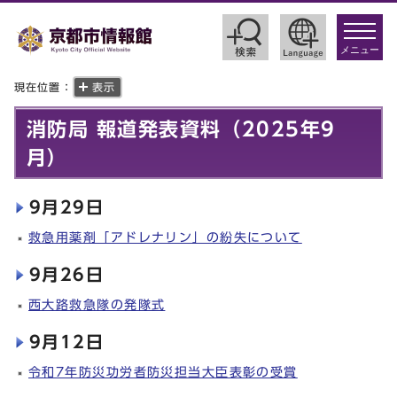
toggle
navigat
メニュー
現在位置：
表示
消防局 報道発表資料（2025年9
月）
9月29日
救急用薬剤「アドレナリン」の紛失について
9月26日
西大路救急隊の発隊式
9月12日
令和7年防災功労者防災担当大臣表彰の受賞