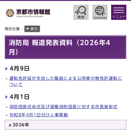
toggle
navigat
メニュー
現在位置：
表示
消防局 報道発表資料（2026年4
月）
4月9日
運転免許証が失効した職員による公用車の無免許運転に
ついて
4月1日
消防団長任命式及び退職消防団長に対する市長表彰式
令和8年4月1日付け人事異動
2026年