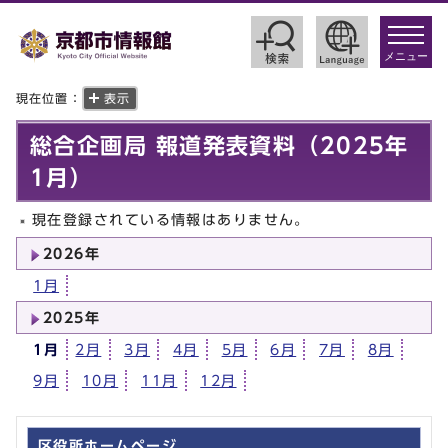
toggle
navigat
メニュー
現在位置：
表示
総合企画局 報道発表資料（2025年
1月）
現在登録されている情報はありません。
2026年
1月
2025年
1月
2月
3月
4月
5月
6月
7月
8月
9月
10月
11月
12月
区役所ホームページ