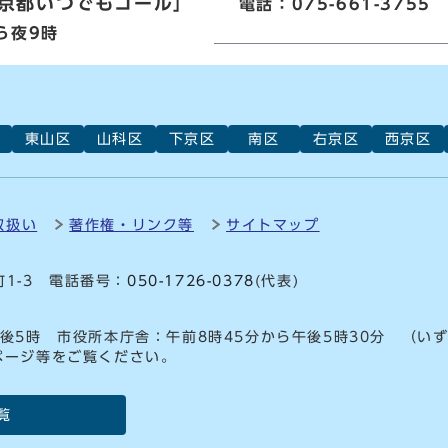
京都いつでもコール」
電話：075-661-3755
ら夜9時
東山区
山科区
下京区
南区
右京区
西京区
取扱い
著作権・リンク等
サイトマップ
町1-3 電話番号：
050-1726-0378
(代表)
後5時 市役所本庁舎：午前8時45分から午後5時30分 （い
ページ等をご覧ください。
覧