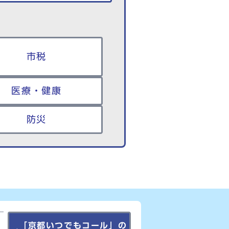
市税
医療・健康
防災
「京都いつでもコール」の