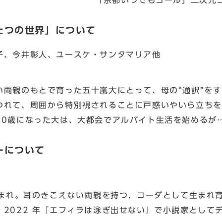
「京都いつでもコール」二次元
たつの世界」について
子、今井彰人、ユースケ・サンタマリア他
い両親のもとで育った五十嵐大にとって、母の“通訳”をす
つれて、周囲から特別視されることに戸惑いやいら立ちを
20歳になった大は、大都会でアルバイト生活を始めるが
ーについて
）
生まれ。耳のきこえない両親を持つ、コーダとして生まれ育
2022 年『エフィラは泳ぎ出せない』で小説家として