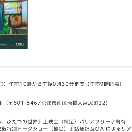
日）午前10時から午後0時30分まで（午前9時開場）
（〒601-8467京都市南区唐橋大宮尻町22）
る、ふたつの世界」上映会（補足）バリアフリー字幕有
映後特別トークショー（補足）手話通訳及びAIによるリ