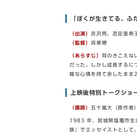
「ぼくが生きてる、ふ
（出演）
吉沢亮、忍足亜希
（監督）
呉美穂
（あらすじ）
耳のきこえな
だった。しかし成長するに
雑な心情を持て余したまま
上映後特別トークショ
（講師）
五十嵐大（原作者
1983 年、宮城県塩竈市
族』でエッセイストとして、