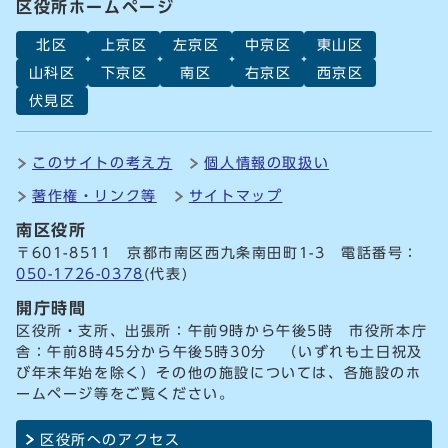
区役所ホームページ
北区
上京区
左京区
中京区
東山区
山科区
下京区
南区
右京区
西京区
伏見区
このサイトの考え方
個人情報の取扱い
著作権・リンク等
サイトマップ
南区役所
〒601-8511 京都市南区西九条南田町1-3 電話番号：
050-1726-0378
(代表)
開庁時間
区役所・支所、出張所：午前9時から午後5時 市役所本庁
舎：午前8時45分から午後5時30分 （いずれも土日祝及
び年末年始を除く）その他の施設については、各施設のホ
ームページ等をご覧ください。
区役所へのアクセス