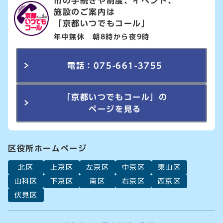
市の手続きや制度、イベント、
施設のご案内は
「京都いつでもコール」
年中無休 朝8時から夜9時
電話：075-661-3755
「京都いつでもコール」の
ページを見る
区役所ホームページ
北区
上京区
左京区
中京区
東山区
山科区
下京区
南区
右京区
西京区
伏見区