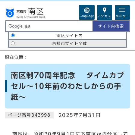
ページの先頭です
Language
アクセス
メニュー
サイト内検索の範囲
南区サイト内
京都市サイト全体
ここから本文です
現在位置：
南区制70周年記念 タイムカプ
セル～10年前のわたしからの手
紙～
2025年7月31日
ページ番号343998
南区は、昭和30年9月1日に下京区から分区して