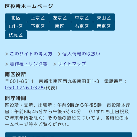
区役所ホームページ
北区
上京区
左京区
中京区
東山区
山科区
下京区
南区
右京区
西京区
伏見区
このサイトの考え方
個人情報の取扱い
著作権・リンク等
サイトマップ
南区役所
〒601-8511 京都市南区西九条南田町1-3 電話番号：
050-1726-0378
(代表)
開庁時間
区役所・支所、出張所：午前9時から午後5時 市役所本庁
舎：午前8時45分から午後5時30分 （いずれも土日祝及
び年末年始を除く）その他の施設については、各施設のホ
ームページ等をご覧ください。