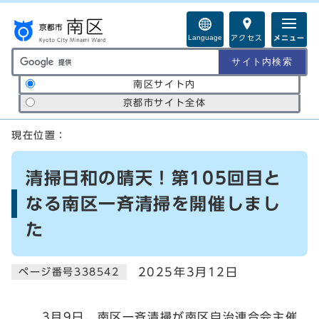
ページの先頭です
Language
アクセス
メニュー
サイト内検索の範囲
南区サイト内
京都市サイト全体
ここから本文です
現在位置：
清掃日和の晴天！第105回目と
なる南区一斉清掃を開催しまし
た
2025年3月12日
ページ番号338542
3月9日、南区一斉清掃が南区自治連合会主催