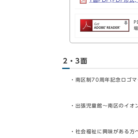
1面PDF(PDF形式, 
P
2・3面
・南区制70周年記念ロゴ
・出張児童館～南区のイオ
・社会福祉に興味がある方