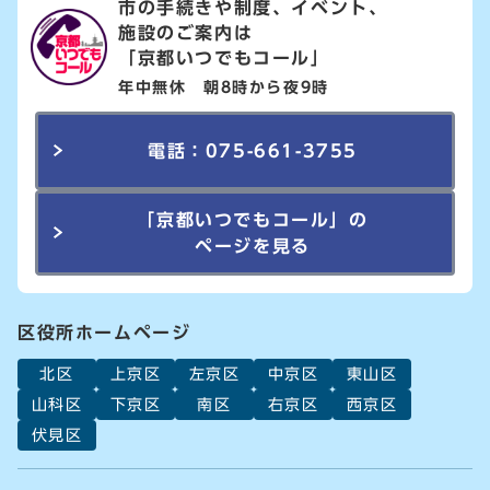
市の手続きや制度、イベント、
施設のご案内は
「京都いつでもコール」
年中無休 朝8時から夜9時
電話：075-661-3755
「京都いつでもコール」の
ページを見る
区役所ホームページ
北区
上京区
左京区
中京区
東山区
山科区
下京区
南区
右京区
西京区
伏見区