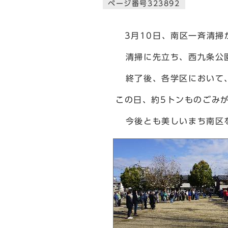
ページ番号323892
3月10日、南区一斉清掃
清掃に先立ち、西九条公園
終了後、各学区において、
この日、約5トンものごみ
今後とも美しいまち南区を