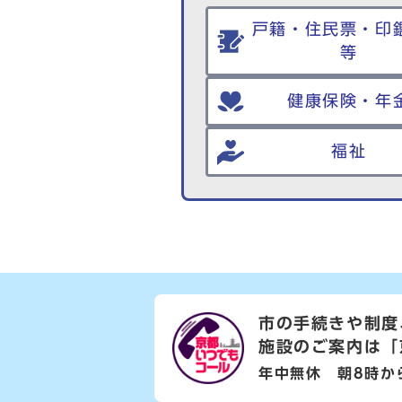
戸籍・住民票・印
等
健康保険・年
福祉
市の手続きや制度
施設のご案内は
「
年中無休 朝8時か