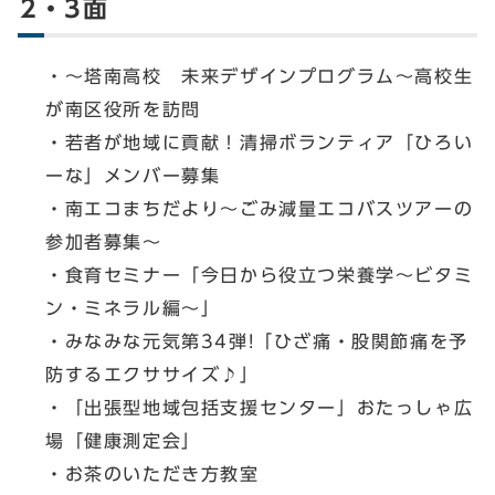
2・3面
・～塔南高校 未来デザインプログラム～高校生
が南区役所を訪問
・若者が地域に貢献！清掃ボランティア「ひろい
ーな」メンバー募集
・南エコまちだより～ごみ減量エコバスツアーの
参加者募集～
・食育セミナー「今日から役立つ栄養学～ビタミ
ン・ミネラル編～」
・みなみな元気第34弾!「ひざ痛・股関節痛を予
防するエクササイズ♪」
・「出張型地域包括支援センター」おたっしゃ広
場「健康測定会」
・お茶のいただき方教室