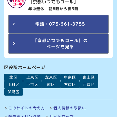
「京都いつでもコール」
年中無休 朝8時から夜9時
電話：075-661-3755
「京都いつでもコール」の
ページを見る
区役所ホームページ
北区
上京区
左京区
中京区
東山区
山科区
下京区
南区
右京区
西京区
伏見区
このサイトの考え方
個人情報の取扱い
著作権・リンク等
サイトマップ