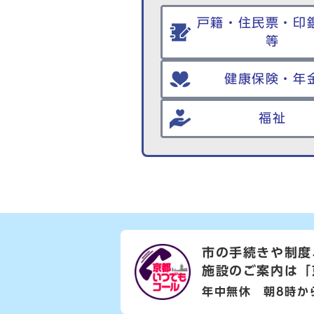
戸籍・住民票・印
等
健康保険・年
福祉
市の手続きや制度
施設のご案内は
「
年中無休 朝8時か