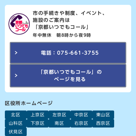
市の手続きや制度、イベント、
施設のご案内は
「京都いつでもコール」
年中無休 朝8時から夜9時
電話：075-661-3755
「京都いつでもコール」の
ページを見る
区役所ホームページ
北区
上京区
左京区
中京区
東山区
山科区
下京区
南区
右京区
西京区
伏見区