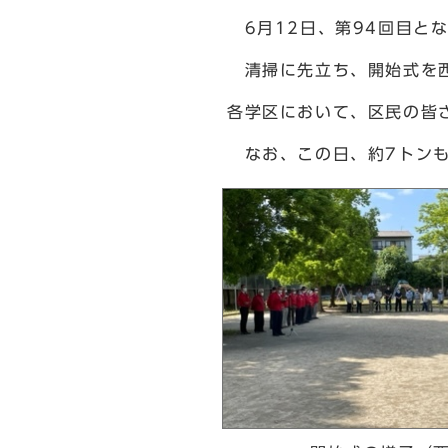
6月12日、第94回目と
清掃に先立ち、開始式を西
各学区において、区民の皆
なお、この日、約7トンも