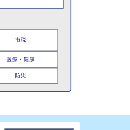
市税
医療・健康
防災