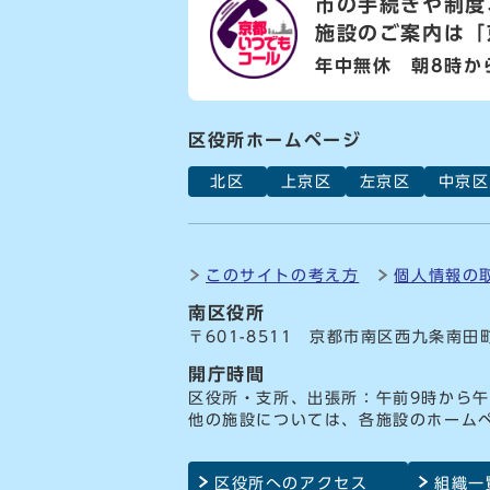
市の手続きや制度
施設のご案内は
「
年中無休 朝8時か
区役所ホームページ
北区
上京区
左京区
中京区
このサイトの考え方
個人情報の
南区役所
〒601-8511 京都市南区西九条南田
開庁時間
区役所・支所、出張所：午前9時から午
他の施設については、各施設のホーム
区役所へのアクセス
組織一