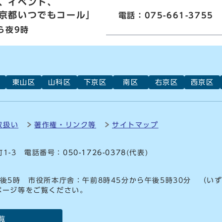
、イベント、
京都いつでもコール」
電話：075-661-3755
ら夜9時
東山区
山科区
下京区
南区
右京区
西京区
取扱い
著作権・リンク等
サイトマップ
町1-3 電話番号：
050-1726-0378
(代表)
後5時 市役所本庁舎：午前8時45分から午後5時30分 （い
ページ等をご覧ください。
覧