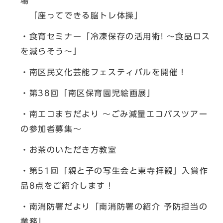
場
「座ってできる脳トレ体操」
・食育セミナー「冷凍保存の活用術! 〜食品ロス
を減らそう〜」
・南区民文化芸能フェスティバルを開催！
・第38回「南区保育園児絵画展」
・南エコまちだより 〜ごみ減量エコバスツアー
の参加者募集〜
・お茶のいただき方教室
・第51回「親と子の写生会と東寺拝観」入賞作
品8点をご紹介します！
・南消防署だより「南消防署の紹介 予防担当の
業務」