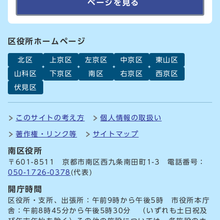
ページを見る
区役所ホームページ
北区
上京区
左京区
中京区
東山区
山科区
下京区
南区
右京区
西京区
伏見区
このサイトの考え方
個人情報の取扱い
著作権・リンク等
サイトマップ
南区役所
〒601-8511 京都市南区西九条南田町1-3 電話番号：
050-1726-0378
(代表)
開庁時間
区役所・支所、出張所：午前9時から午後5時 市役所本庁
舎：午前8時45分から午後5時30分 （いずれも土日祝及