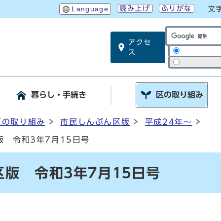
読み上げ
ふりがな
Language
文
アクセ
サイト内検索
ス
暮らし・手続き
区の取り組み
区の取り組み
市民しんぶん区版
平成24年～
 令和3年7月15日号
版 令和3年7月15日号