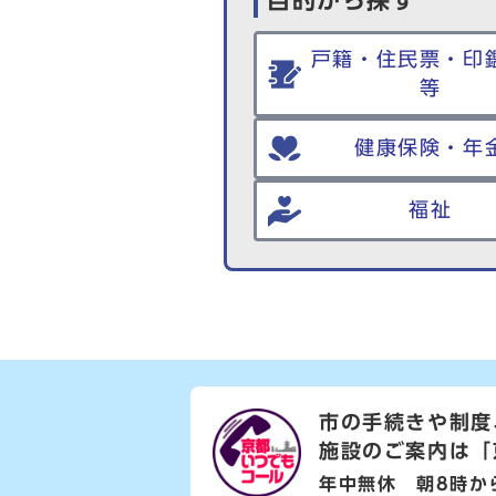
戸籍・住民票・印
等
健康保険・年
福祉
市の手続きや制度
施設のご案内は
「
年中無休 朝8時か