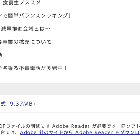
・ 食養生ノススメ
ンで簡単バランスクッキング」
み減量推進会議とは～
等事業の拡充について
動
を名乗る不審電話が多発中！
式, 9.37MB)
DFファイルの閲覧には Adobe Reader が必要です。同
場合には、
Adobe 社のサイトから Adobe Reader をダ