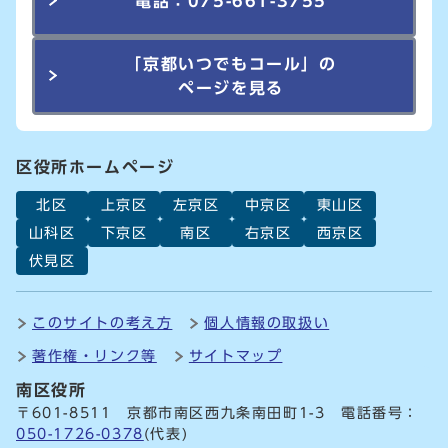
電話：075-661-3755
「京都いつでもコール」の
ページを見る
区役所ホームページ
北区
上京区
左京区
中京区
東山区
山科区
下京区
南区
右京区
西京区
伏見区
このサイトの考え方
個人情報の取扱い
著作権・リンク等
サイトマップ
南区役所
〒601-8511 京都市南区西九条南田町1-3 電話番号：
050-1726-0378
(代表)