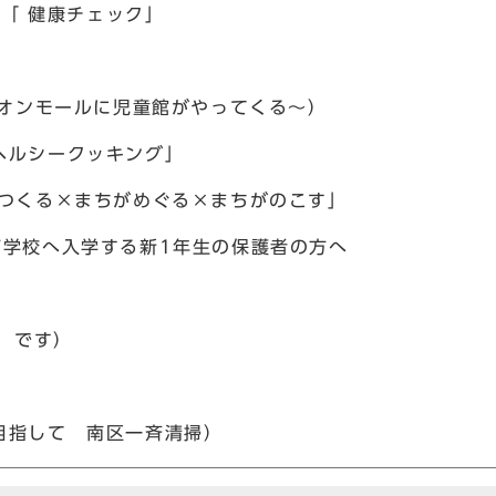
!「 健康チェック」
イオンモールに児童館がやってくる〜）
ヘルシークッキング」
がつくる×まちがめぐる×まちがのこす」
育学校へ入学する新1年生の保護者の方へ
日」です）
目指して 南区一斉清掃）