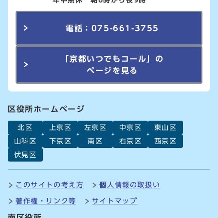
電話：075-661-3755
「京都いつでもコール」の
ページを見る
区役所ホームページ
北区
上京区
左京区
中京区
東山区
山科区
下京区
南区
右京区
西京区
伏見区
このサイトの考え方
個人情報の取扱い
著作権・リンク等
サイトマップ
南区役所