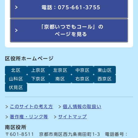
電話：075-661-3755
「京都いつでもコール」の
ページを見る
区役所ホームページ
北区
上京区
左京区
中京区
東山区
山科区
下京区
南区
右京区
西京区
伏見区
このサイトの考え方
個人情報の取扱い
著作権・リンク等
サイトマップ
南区役所
〒601-8511 京都市南区西九条南田町1-3 電話番号：