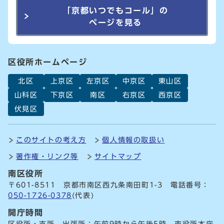
「京都いつでもコール」の
ページを見る
区役所ホームページ
北区
上京区
左京区
中京区
東山区
山科区
下京区
南区
右京区
西京区
伏見区
このサイトの考え方
個人情報の取扱い
著作権・リンク等
サイトマップ
南区役所
〒601-8511 京都市南区西九条南田町1-3 電話番号：
050-1726-0378
(代表)
開庁時間
区役所・支所、出張所：午前9時から午後5時 市役所本庁