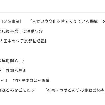
’活用促進事業」 「日本の食文化を陰で支えている機械」
民応援事業」の活動紹介
法人田中セツ子京都結婚塾】
の運用開始！）
室」参加者募集
日を！ 学区民体育祭を開催
資源ごみなどを回収！ 「有害・危険ごみ等の移動式拠点