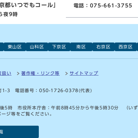
京都いつでもコール」
電話：075-661-3755
ら夜9時
東山区
山科区
下京区
南区
右京区
西京区
取扱い
著作権・リンク等
サイトマップ
町1-3 電話番号：
050-1726-0378
(代表)
後5時 市役所本庁舎：午前8時45分から午後5時30分 （い
ページ等をご覧ください。
覧