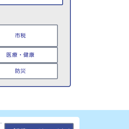
市税
医療・健康
防災