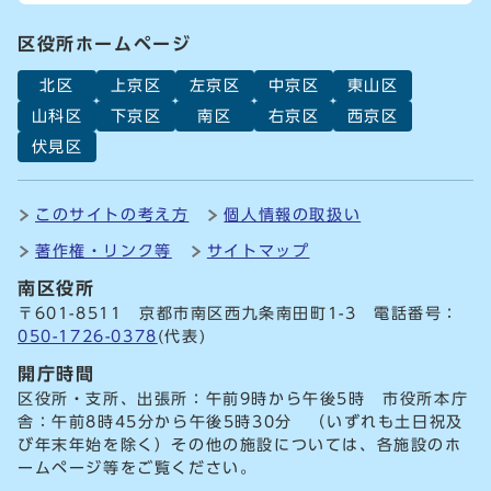
区役所ホームページ
北区
上京区
左京区
中京区
東山区
山科区
下京区
南区
右京区
西京区
伏見区
このサイトの考え方
個人情報の取扱い
著作権・リンク等
サイトマップ
南区役所
〒601-8511 京都市南区西九条南田町1-3 電話番号：
050-1726-0378
(代表)
開庁時間
区役所・支所、出張所：午前9時から午後5時 市役所本庁
舎：午前8時45分から午後5時30分 （いずれも土日祝及
び年末年始を除く）その他の施設については、各施設のホ
ームページ等をご覧ください。