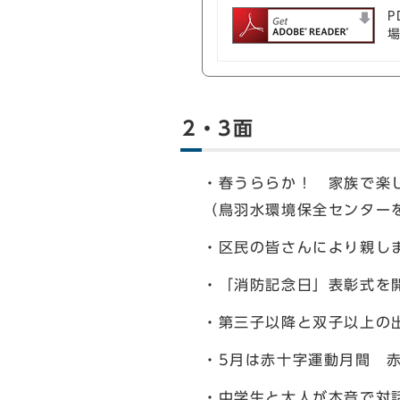
P
2・3面
・春うららか！ 家族で楽
（鳥羽水環境保全センター
・区民の皆さんにより親し
・「消防記念日」表彰式を
・第三子以降と双子以上の
・5月は赤十字運動月間 
・中学生と大人が本音で対