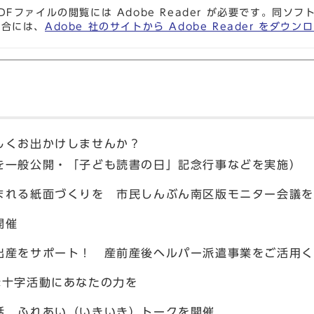
DFファイルの閲覧には Adobe Reader が必要です。同
場合には、
Adobe 社のサイトから Adobe Reader をダ
しくお出かけしませんか？
を一般公開・「子ども読書の日」記念行事などを実施）
まれる紙面づくりを 市民しんぶん南区版モニター会議を
開催
出産をサポート！ 産前産後ヘルパー派遣事業をご活用く
赤十字活動にあなたの力を
話 ふれあい（いきいき）トークを開催