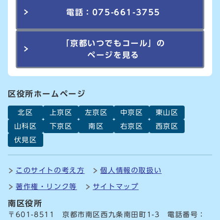
電話：075-661-3755
「京都いつでもコール」の
ページを見る
区役所ホームページ
北区
上京区
左京区
中京区
東山区
山科区
下京区
南区
右京区
西京区
伏見区
このサイトの考え方
個人情報の取扱い
著作権・リンク等
サイトマップ
南区役所
〒601-8511 京都市南区西九条南田町1-3 電話番号：