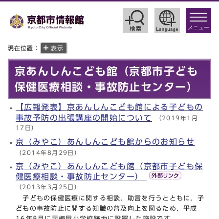
toggle
navigat
メニュー
現在位置：
表示
京あんしんこども館（京都市子ども
保健医療相談・事故防止センター）
【広報発表】京あんしんこども館による子どもの
事故予防の出張講座の開始について
（2019年1月
17日）
京（みやこ）あんしんこども館からのお知らせ
（2014年8月29日）
京（みやこ）あんしんこども館（京都市子ども保
健医療相談・事故防止センター）
（2013年3月25日）
子どもの保健医療に関する相談，助言を行うとともに，子
どもの事故防止に関する知識の普及向上を図るため，平成
16年8月に元梅屋小学校跡地に設置した施設です。