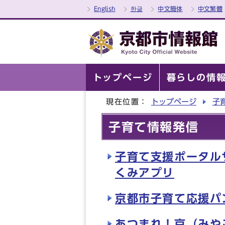
English
한글
中文簡体
中文繁體
トップページ
暮らしの情
現在位置：
トップページ
子
子育て情報発信
子育て支援ポータル
くみアプリ
京都市子育て応援パ
あつまれ！京（みや