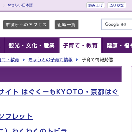
やさしい日本語
読み上げ
ふりがな
市役所へのアクセス
組織一覧
報
観光・文化・産業
子育て・教育
健康・福
育て・教育
きょうとの子育て情報
子育て情報発信
サイト はぐくーもKYOTO・京都はぐ
ンフレット
こ）わくわくのトビラ