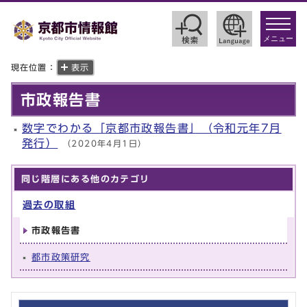
toggle
navigat
メニュー
現在位置：
表示
市政報告書
数字でわかる「京都市政報告書」（令和元年7月
発行）
（2020年4月1日）
同じ階層にある他のカテゴリ
過去の取組​
市政報告書
都市政策研究​