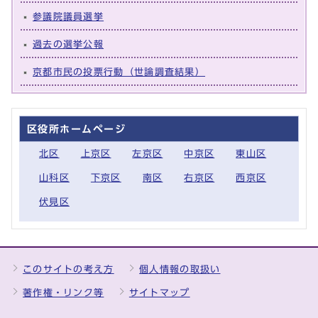
参議院議員選挙
過去の選挙公報
京都市民の投票行動（世論調査結果）
区役所ホームページ
北区
上京区
左京区
中京区
東山区
山科区
下京区
南区
右京区
西京区
伏見区
このサイトの考え方
個人情報の取扱い
著作権・リンク等
サイトマップ