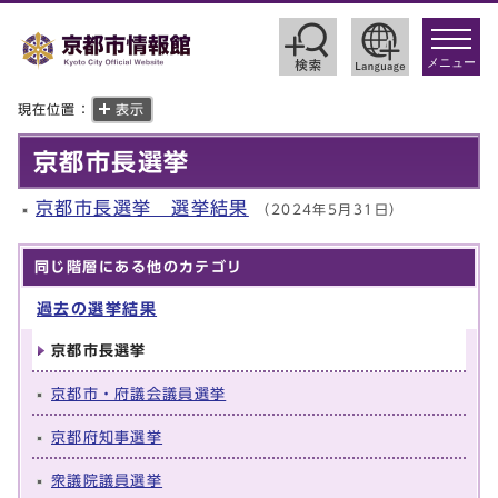
toggle
navigat
メニュー
現在位置：
表示
京都市長選挙
京都市長選挙 選挙結果
（2024年5月31日）
同じ階層にある他のカテゴリ
過去の選挙結果
京都市長選挙
京都市・府議会議員選挙
京都府知事選挙
衆議院議員選挙