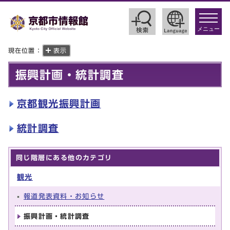
toggle
navigat
メニュー
現在位置：
表示
振興計画・統計調査
京都観光振興計画
統計調査
同じ階層にある他のカテゴリ
観光
報道発表資料・お知らせ
振興計画・統計調査