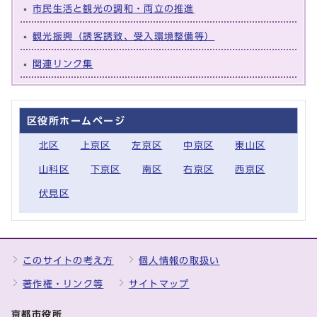
市民生活と観光の調和・両立の推進
観光振興（誘客誘致、受入環境整備等）
関連リンク集
区役所ホームページ
北区
上京区
左京区
中京区
東山区
山科区
下京区
南区
右京区
西京区
伏見区
このサイトの考え方
個人情報の取扱い
著作権・リンク等
サイトマップ
京都市役所